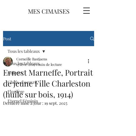
MES CIMAISES
Post
Tous les tableaux
Corneille Bastjaens
Tous les tableaux
13 févr. 2019
1 min de lecture
Ernest Marneffe, Portrait
Galeries
de jeune Fille Charleston
Chefs-d'oeuvre
Florilège
(huile sur bois, 1914)
Eternel Féminin
Dernière mise à jour :
19 sept. 2025