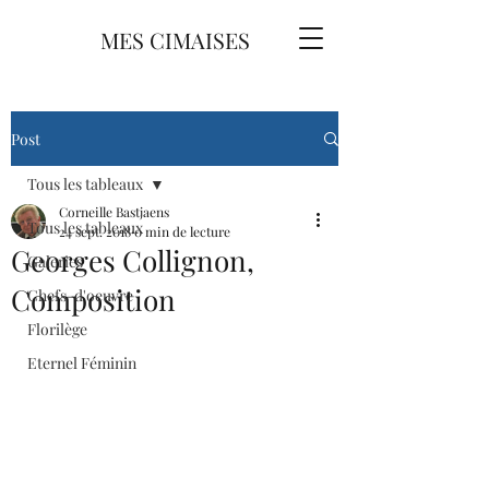
MES CIMAISES
Post
Tous les tableaux
Corneille Bastjaens
Tous les tableaux
24 sept. 2018
0 min de lecture
Georges Collignon,
Galeries
Composition
Chefs-d'oeuvre
Florilège
Eternel Féminin