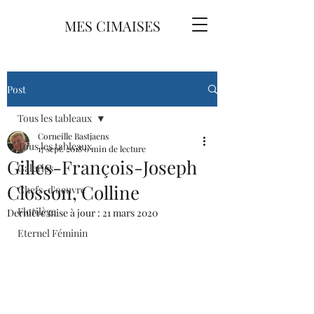
MES CIMAISES
Post
Tous les tableaux
Corneille Bastjaens
Tous les tableaux
17 sept. 2018
0 min de lecture
Gilles-François-Joseph
Galeries
Closson, Colline
Chefs-d'oeuvre
Florilège
Dernière mise à jour :
21 mars 2020
Eternel Féminin