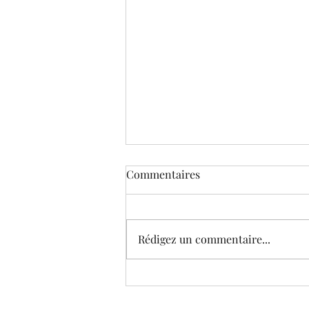
Commentaires
Rédigez un commentaire...
Le Musée virtuel de Corneille
(édition 2021) © Galeries et