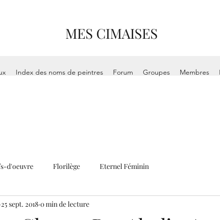
MES CIMAISES
ux
Index des noms de peintres
Forum
Groupes
Membres
s-d'oeuvre
Florilège
Eternel Féminin
25 sept. 2018
0 min de lecture