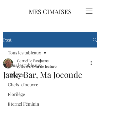
MES CIMAISES
Post
Tous les tableaux
Corneille Bastjaens
Tous les tableaux
15 févr.
0 min de lecture
Jacky Bar, Ma Joconde
Galeries
Chefs-d'oeuvre
Florilège
Eternel Féminin