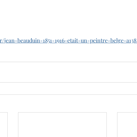
.fr/jean-beauduin-1851-1916-etait-un-peintre-belge-a138