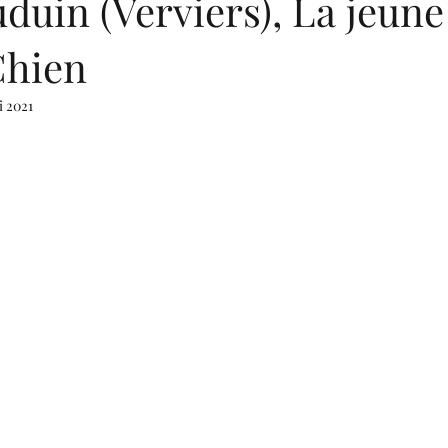
duin (Verviers), La jeune 
Chien
i 2021