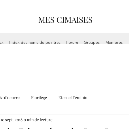
MES CIMAISES
ux
Index des noms de peintres
Forum
Groupes
Membres
s-d'oeuvre
Florilège
Eternel Féminin
10 sept. 2018
0 min de lecture