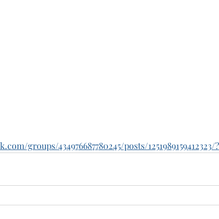
k.com/groups/434976687780245/posts/1251989159412323/