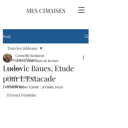
MES CIMAISES
Post
Tous les tableaux
Corneille Bastjaens
Tous les tableaux
12 févr. 2019
1 min de lecture
Ludovic Baues, Etude
Galeries
pour L'Estacade
Chefs-d'oeuvre
Florilège
Dernière mise à jour :
30 juin 2020
Eternel Féminin