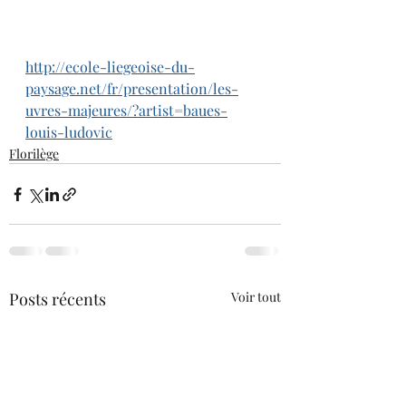
http://ecole-liegeoise-du-
paysage.net/fr/presentation/les-
uvres-majeures/?artist=baues-
louis-ludovic
Florilège
Posts récents
Voir tout