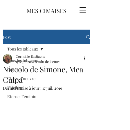
MES CIMAISES
Post
Tous les tableaux
Corneille Bastjaens
Tous les tableaux
17 sept. 2018
0 min de lecture
Niccolo de Simone, Mea
Galeries
Culpa
Chefs-d'oeuvre
Florilège
Dernière mise à jour :
17 juil. 2019
Eternel Féminin