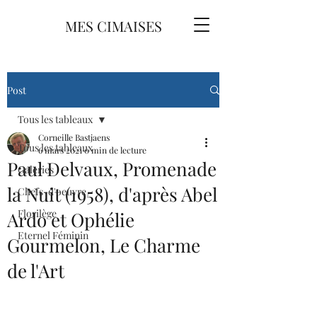
MES CIMAISES
Post
Tous les tableaux
Corneille Bastjaens
Tous les tableaux
6 mars 2021
0 min de lecture
Paul Delvaux, Promenade
Galeries
la Nuit (1958), d'après Abel
Chefs-d'oeuvre
Florilège
Ardo et Ophélie
Eternel Féminin
Gourmelon, Le Charme
de l'Art