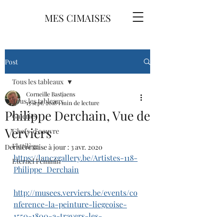
MES CIMAISES
Post
Tous les tableaux
Corneille Bastjaens
Tous les tableaux
13 sept. 2018
1 min de lecture
Philippe Derchain, Vue de
Galeries
Verviers
Chefs-d'oeuvre
Florilège
Dernière mise à jour :
3 avr. 2020
https://lanczgallery.be/Artistes-118-
Eternel Féminin
Philippe_Derchain
http://musees.verviers.be/events/co
nference-la-peinture-liegeoise-
1550-1800-a-travers-les-