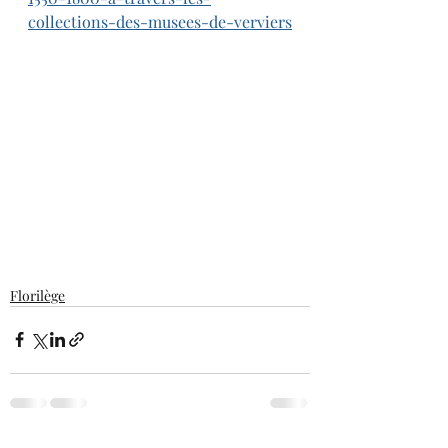
collections-des-musees-de-verviers
Florilège