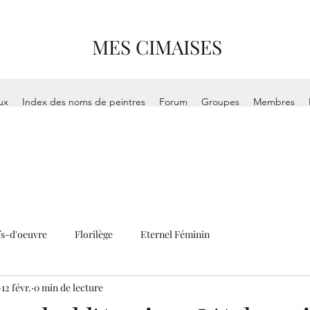
MES CIMAISES
ux
Index des noms de peintres
Forum
Groupes
Membres
s-d'oeuvre
Florilège
Eternel Féminin
12 févr.
0 min de lecture