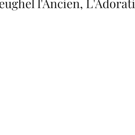
eughel l'Ancien, L'Adorat