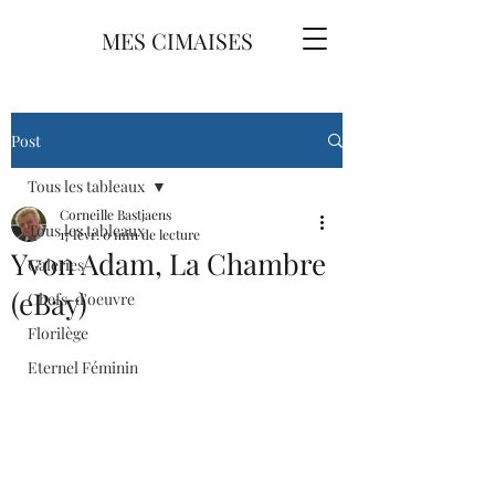
MES CIMAISES
Post
Tous les tableaux
Corneille Bastjaens
Tous les tableaux
17 févr.
0 min de lecture
Yvon Adam, La Chambre
Galeries
(eBay)
Chefs-d'oeuvre
Florilège
Eternel Féminin