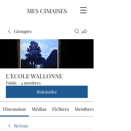
MES CIMAISES
Groupes
L'ECOLE WALLONNE
Public
·
4 membres
Rejoindre
Discussion
Médias
Fichiers
Membres
Retour