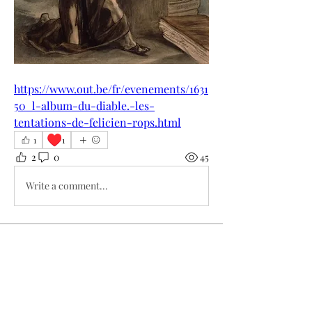
https://www.out.be/fr/evenements/1631
50_l-album-du-diable.-les-
tentations-de-felicien-rops.html
♥️
1
1
2
0
45
Write a comment...
À propos
Bienvenue dans le groupe ! Vous
pouvez communiquer avec d'au
...
Lire plus