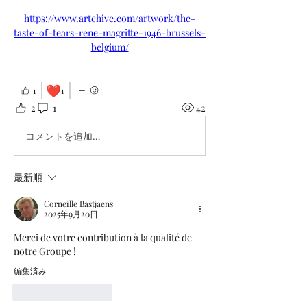
https://www.artchive.com/artwork/the-
taste-of-tears-rene-magritte-1946-brussels-
belgium/
❤️
1
1
2
1
42
コメントを追加…
最新順
Corneille Bastjaens
2025年9月20日
Merci de votre contribution à la qualité de 
notre Groupe !
編集済み
いいね！
返信