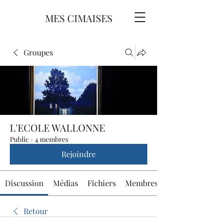
MES CIMAISES
Groupes
L'ECOLE WALLONNE
Public
·
4 membres
Rejoindre
Discussion
Médias
Fichiers
Membres
Retour