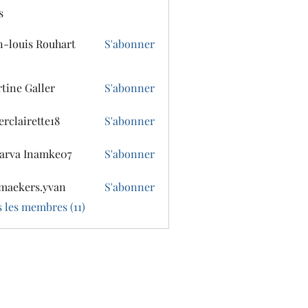
s
n-louis Rouhart
S'abonner
tine Galler
S'abonner
erclairette18
S'abonner
irette18
arva Inamke07
S'abonner
 Inamke07
maekers.yvan
S'abonner
ers.yvan
s les membres (11)