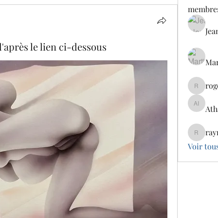
membre
Jea
'après le lien ci-dessous
Mar
rog
rogercla
Ath
Atharva
ray
raymaek
Voir tou