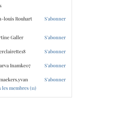
s
n-louis Rouhart
S'abonner
tine Galler
S'abonner
erclairette18
S'abonner
irette18
arva Inamke07
S'abonner
 Inamke07
maekers.yvan
S'abonner
ers.yvan
s les membres (11)