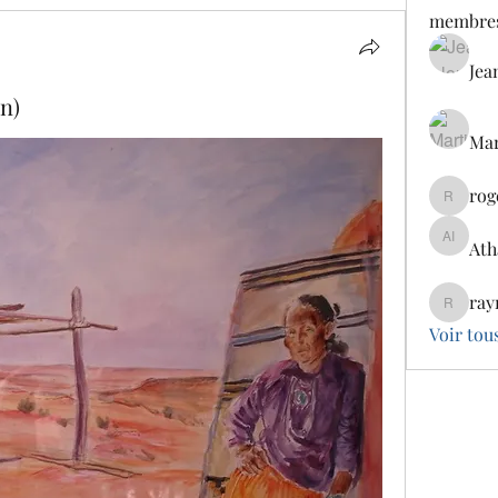
membre
Jea
n)
Mar
rog
rogercla
Ath
Atharva
ray
raymaek
Voir tou