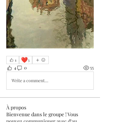
❤️
1
3
4
0
55
Write a comment...
À propos
Bienvenue dans le groupe ! Vous
pouvez communiquer avec d'au
...
Lire plus