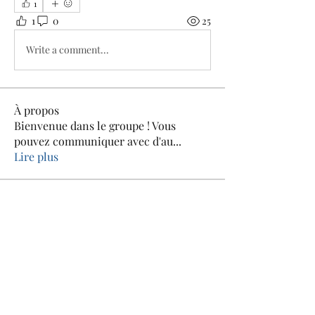
1
1
0
25
Write a comment...
À propos
Bienvenue dans le groupe ! Vous
pouvez communiquer avec d'au
...
Lire plus
membres
Jean-louis Rouhart
S'abonner
Martine Galler
S'abonner
rogerclairette18
S'abonner
rogerclairette18