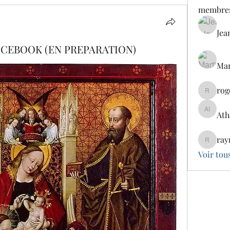
membre
Jea
ACEBOOK (EN PREPARATION)
Mar
rog
rogercla
Ath
Atharva
ray
raymaek
Voir tou