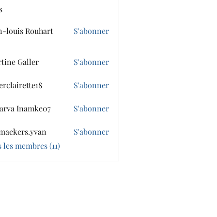
s
n-louis Rouhart
S'abonner
tine Galler
S'abonner
erclairette18
S'abonner
irette18
arva Inamke07
S'abonner
 Inamke07
maekers.yvan
S'abonner
ers.yvan
s les membres (11)