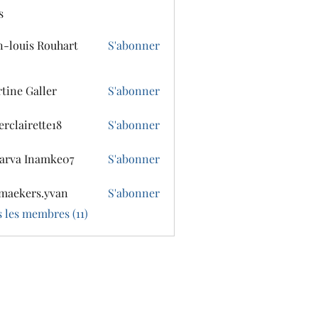
s
n-louis Rouhart
S'abonner
tine Galler
S'abonner
erclairette18
S'abonner
irette18
arva Inamke07
S'abonner
 Inamke07
maekers.yvan
S'abonner
ers.yvan
s les membres (11)