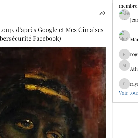
membre
Jea
oup, d'après Google et Mes Cimaises
ybersécurité Facebook)
Mar
rog
rogercla
Ath
Atharva
ray
raymaek
Voir tou