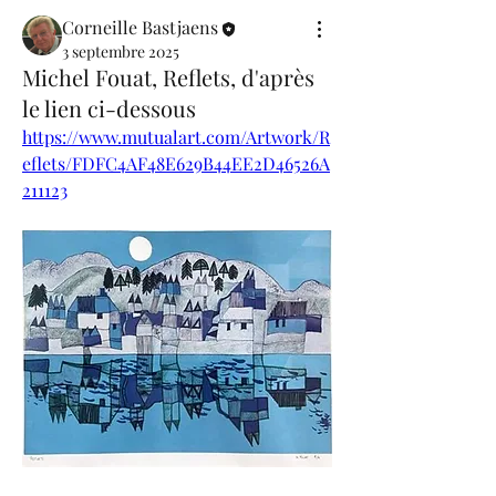
Corneille Bastjaens
3 septembre 2025
Michel Fouat, Reflets, d'après
le lien ci-dessous
https://www.mutualart.com/Artwork/R
eflets/FDFC4AF48E629B44EE2D46526A
211123