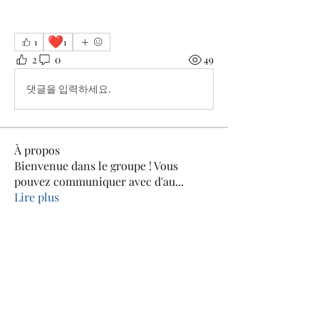
❤️
1
1
2
0
49
댓글을 입력하세요.
À propos
Bienvenue dans le groupe ! Vous
pouvez communiquer avec d'au
...
Lire plus
membres
Jean-louis Rouhart
S'abonner
Martine Galler
S'abonner