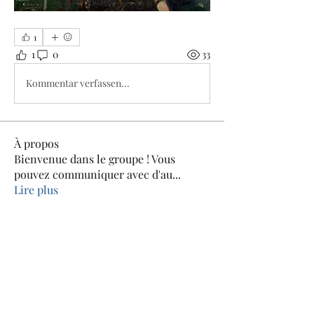
1
1
0
33
Kommentar verfassen...
À propos
Bienvenue dans le groupe ! Vous
pouvez communiquer avec d'au
...
Lire plus
membres
Jean-louis Rouhart
S'abonner
Martine Galler
S'abonner